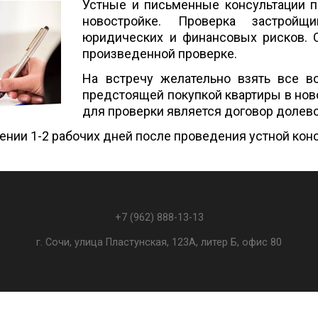
Устные и письменные консультации п
новостройке. Проверка застройщ
юридических и финансовых рисков. 
произведенной проверке.
На встречу желательно взять все 
предстоящей покупкой квартиры в но
для проверки является договор долево
чении 1-2 рабочих дней после проведения устной кон
+7 (962) 888-13-13
г. Сочи, улица Пластунская, 123А, литер Б, офис 80